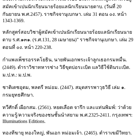
สมัคเข้าเปนนักเรียนนายร้อยแลนักเรียนนายดาบ. (วันที่ 20
กันยายน พ.ศ.2457). ราชกิจจานุเบกษา. เล่ม 31 ตอน ๐ง. หน้า
1343-1369.
หลักสูตร์สอบวิชาผู้สมัคเข้าเปนนักเรียนนายร้อยแลนักเรียนนาย
ดาบ ร.ศ.๑๓๑. (ร.ศ.131, 28 เมษายน)” ราชกิจจานุเบกษา. เล่ม 29
ตอนที่ ๐ง. หน้า 220-238.
กำแพงเพ็ชรอรรคโยธิน, นายพันเอกพระเจ้าลูกเธอกรมหมื่น.
(2449). ตำราวิชาทหารช่าง วิธีขุดบ่อระเบิด แลวิธีใช้ดินระเบิด.
ม.ป.ท.: ม.ป.พ.
ชาติเดชอุดม, พลตรี หม่อม. (2447). สมุดสรรพาวุธวิธี เล่ม ๑.
กรมยุทธศึกษา.
ทวีศักดิ์ เผือกสม. (2561). หยดเลือด จารึก และแท่นพิมพ์: ว่าด้วย
ความรู้/ความจริงของชนชั้นนำสยาม พ.ศ.2325-2411. กรุงเทพฯ:
Illuminations Editions.
ทองทีฆายุ ทองใหญ่, พันเอก หม่อมเจ้า. (2465). ตำราเฆมีวิทยา.