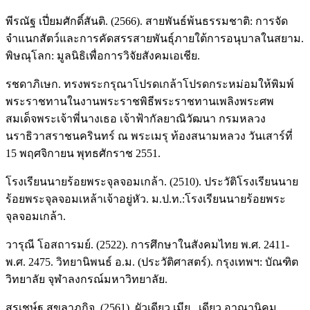
พีรณัฐ เปี่ยมศักดิ์สันติ. (2566). สายพันธ์พ้นธรรมชาติ: การจัด
จำแนกสัตว์และการคัดสรรสายพันธุ์ภายใต้การอนุบาลในสยาม.
พิษณุโลก: มูลนิธิเพื่อการวิจัยสังคมเอเชีย.
รชดาภิเษก. ทรงพระกรุณาโปรดเกล้าโปรดกระหม่อมให้พิมพ์
พระราชทานในงานพระราชพิธีพระราชทานเพลิงพระศพ
สมเด็จพระเจ้าพี่นางเธอ เจ้าฟ้ากัลยาณิวัฒนา กรมหลวง
นราธิวาสราชนครินทร์ ณ พระเมรุ ท้องสนามหลวง วันเสาร์ที่
15 พฤศจิกายน พุทธศักราช 2551.
โรงเรียนนายร้อยพระจุลจอมเกล้า. (2510). ประวัติโรงเรียนนาย
ร้อยพระจุลจอมเหล้าเจ้าอยู่หัว. ม.ป.ท.:โรงเรียนนายร้อยพระ
จุลจอมเกล้า.
วารุณี โอสถารมย์. (2522). การศึกษาในสังคมไทย พ.ศ. 2411-
พ.ศ. 2475. วิทยานิพนธ์ อ.ม. (ประวัติศาสตร์). กรุงเทพฯ: บัณฑิต
วิทยาลัย จุฬาลงกรณ์มหาวิทยาลัย.
สุรเชษ์ฐ สุขลาภกิจ. (2561). ผัวเดียว เมีย...เดียว อาณานิคม