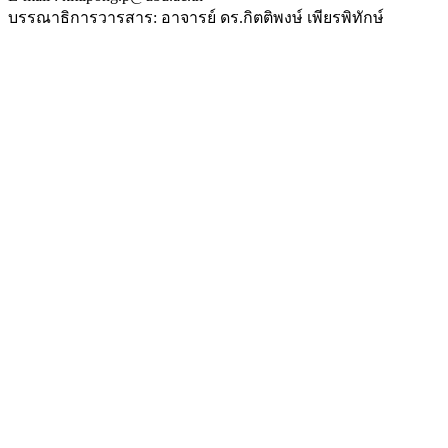
บรรณาธิการวารสาร: อาจารย์ ดร.กิตติพงษ์ เพียรพิทักษ์