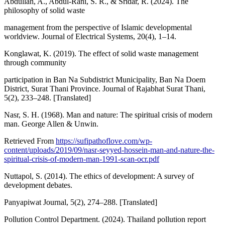
Abdullah, A., Abdul-Rani, S. R., & Sridar, R. (2024). The
philosophy of solid waste
management from the perspective of Islamic developmental
worldview. Journal of Electrical Systems, 20(4), 1–14.
Konglawat, K. (2019). The effect of solid waste management
through community
participation in Ban Na Subdistrict Municipality, Ban Na Doem
District, Surat Thani Province. Journal of Rajabhat Surat Thani,
5(2), 233–248. [Translated]
Nasr, S. H. (1968). Man and nature: The spiritual crisis of modern
man. George Allen & Unwin.
Retrieved From
https://sufipathoflove.com/wp-
content/uploads/2019/09/nasr-seyyed-hossein-man-and-nature-the-
spiritual-crisis-of-modern-man-1991-scan-ocr.pdf
Nuttapol, S. (2014). The ethics of development: A survey of
development debates.
Panyapiwat Journal, 5(2), 274–288. [Translated]
Pollution Control Department. (2024). Thailand pollution report