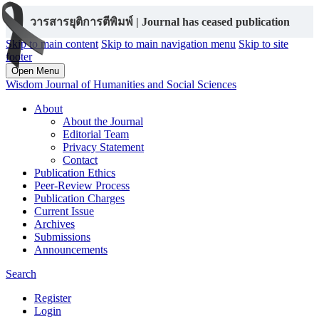
วารสารยุติการตีพิมพ์ | Journal has ceased publication
Skip to main content
Skip to main navigation menu
Skip to site
footer
Open Menu
Wisdom Journal of Humanities and Social Sciences
About
About the Journal
Editorial Team
Privacy Statement
Contact
Publication Ethics
Peer-Review Process
Publication Charges
Current Issue
Archives
Submissions
Announcements
Search
Register
Login