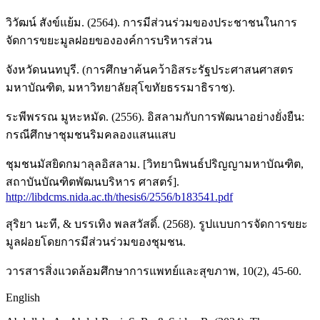
วิวัฒน์ สังข์แย้ม. (2564). การมีส่วนร่วมของประชาชนในการ
จัดการขยะมูลฝอยขององค์การบริหารส่วน
จังหวัดนนทบุรี. (การศึกษาค้นคว้าอิสระรัฐประศาสนศาสตร
มหาบัณฑิต, มหาวิทยาลัยสุโขทัยธรรมาธิราช).
ระพีพรรณ มูหะหมัด. (2556). อิสลามกับการพัฒนาอย่างยั่งยืน:
กรณีศึกษาชุมชนริมคลองแสนแสบ
ชุมชนมัสยิดกมาลุลอิสลาม. [วิทยานิพนธ์ปริญญามหาบัณฑิต,
สถาบันบัณฑิตพัฒนบริหาร ศาสตร์].
http://libdcms.nida.ac.th/thesis6/2556/b183541.pdf
สุริยา นะที, & บรรเทิง พลสวัสดิ์. (2568). รูปแบบการจัดการขยะ
มูลฝอยโดยการมีส่วนร่วมของชุมชน.
วารสารสิ่งแวดล้อมศึกษาการแพทย์และสุขภาพ, 10(2), 45-60.
English