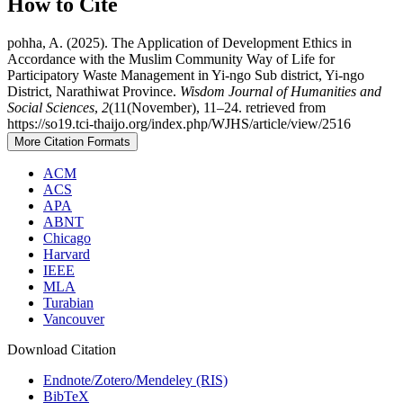
How to Cite
pohha, A. (2025). The Application of Development Ethics in
Accordance with the Muslim Community Way of Life for
Participatory Waste Management in Yi-ngo Sub district, Yi-ngo
District, Narathiwat Province.
Wisdom Journal of Humanities and
Social Sciences
,
2
(11(November), 11–24. retrieved from
https://so19.tci-thaijo.org/index.php/WJHS/article/view/2516
More Citation Formats
ACM
ACS
APA
ABNT
Chicago
Harvard
IEEE
MLA
Turabian
Vancouver
Download Citation
Endnote/Zotero/Mendeley (RIS)
BibTeX