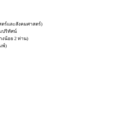
สตร์และสังคมศาสตร์)
ปริทัศน์
่างน้อย 2 ท่าน)
มพ์)