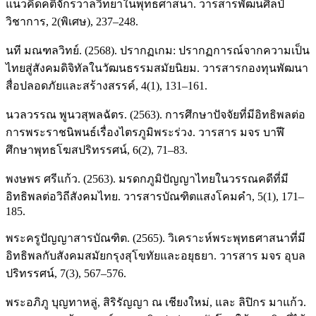
แนวคิดคติจักรวาลวิทยาในพุทธศาสนา. วารสารพัฒนศิลป์
วิชาการ, 2(พิเศษ), 237–248.
นที มณฑลวิทย์. (2568). ปรากฏเกม: ปรากฏการณ์จากความเป็น
ไทยสู่สังคมดิจิทัลในวัฒนธรรมสมัยนิยม. วารสารกองทุนพัฒนา
สื่อปลอดภัยและสร้างสรรค์, 4(1), 131–161.
นวลวรรณ พูนวสุพลฉัตร. (2563). การศึกษาปัจจัยที่มีอิทธิพลต่อ
การพระราชนิพนธ์เรื่องไตรภูมิพระร่วง. วารสาร มจร บาฬี
ศึกษาพุทธโฆสปริทรรศน์, 6(2), 71–83.
พงษพร ศรีแก้ว. (2563). มรดกภูมิปัญญาไทยในวรรณคดีที่มี
อิทธิพลต่อวิถีสังคมไทย. วารสารบัณฑิตแสงโคมคำ, 5(1), 171–
185.
พระครูปัญญาสารบัณฑิต. (2565). วิเคราะห์พระพุทธศาสนาที่มี
อิทธิพลกับสังคมสมัยกรุงสุโขทัยและอยุธยา. วารสาร มจร อุบล
ปริทรรศน์, 7(3), 567–576.
พระอภิภู บุญทาหลู่, สิริรัญญา ณ เชียงใหม่, และ ลิปิกร มาแก้ว.