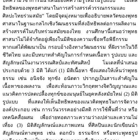
บทความวิชาการนี้นำเสนอองค์ความรู้ใหม่ในรูปแบบ “โมเดล
อิทธิพลของพุทธศาสนาในการสร้างสรรค์วรรณกรรมและ
ศิลปะไทยร่วมสมัย” โดยมีจุดมุ่งหมายเพื่ออธิบายพลวัตของพุทธ
ศาสนาในฐานะกลไกเชิงวัฒนธรรมที่ส่งอิทธิพลต่อการผลิตงาน
สร้างสรรค์ในบริบทร่วมสมัยของไทย งานศึกษานี้เสนอว่าพุทธ
ศาสนาไม่ได้จำกัดอยู่เพียงในมิติของความเชื่อหรือพิธีกรรม
หากแต่ได้พัฒนาเป็น กรอบอ้างอิงทางวัฒนธรรม ที่ฝังรากในวิถี
ชีวิตไทย และมีบทบาทสำคัญในการกำหนดเนื้อหา รูปแบบ และ
สัญลักษณ์ในงานวรรณศิลป์และทัศนศิลป์ โมเดลที่นำเสนอ
ประกอบด้วย 3 มิติ ได้แก่ (1) มิติเนื้อหา ซึ่งแสดงให้เห็นว่าพุทธ
ธรรม เช่น อนิจจัง ทุกขัง อนัตตา ปรากฏเป็นสาระสำคัญใน
เนื้อหาของผลงาน เพื่อสะท้อนภาวะวิกฤตทางจิตวิญญาณและ
แนวคิดการปลดเปลื้องทุกข์ของมนุษย์ในยุคหลังสมัยใหม่ (2) มิติ
รูปแบบ ที่แสดงให้เห็นอิทธิพลของแนวคิดพุทธในการจัดวาง
องค์ประกอบ เช่น การเว้นวรรคอย่างมีสติ การใช้พื้นที่ว่าง หรือ
เทคนิคสื่อผสม เพื่อถ่ายทอดภาวะความว่างเปล่าและความไม่
เที่ยง (3) มิติสัญลักษณ์และภาพแทน ที่ศิลปินและนักเขียนนำ
สัญลักษณ์ทางพุทธ เช่น ดอกบัว ธรรมจักร หรือพระพุทธรูป