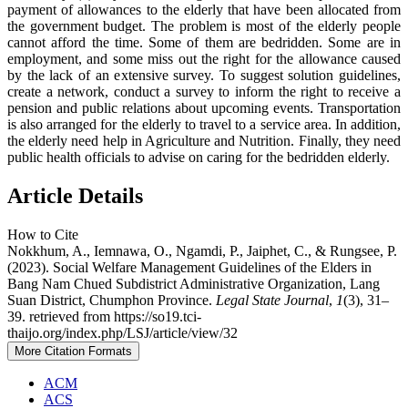
payment of allowances to the elderly that have been allocated from
the government budget. The problem is most of the elderly people
cannot afford the time. Some of them are bedridden. Some are in
employment, and some miss out the right for the allowance caused
by the lack of an extensive survey. To suggest solution guidelines,
create a network, conduct a survey to inform the right to receive a
pension and public relations about upcoming events. Transportation
is also arranged for the elderly to travel to a service area. In addition,
the elderly need help in Agriculture and Nutrition. Finally, they need
public health officials to advise on caring for the bedridden elderly.
Article Details
How to Cite
Nokkhum, A., Iemnawa, O., Ngamdi, P., Jaiphet, C., & Rungsee, P.
(2023). Social Welfare Management Guidelines of the Elders in
Bang Nam Chued Subdistrict Administrative Organization, Lang
Suan District, Chumphon Province.
Legal State Journal
,
1
(3), 31–
39. retrieved from https://so19.tci-
thaijo.org/index.php/LSJ/article/view/32
More Citation Formats
ACM
ACS