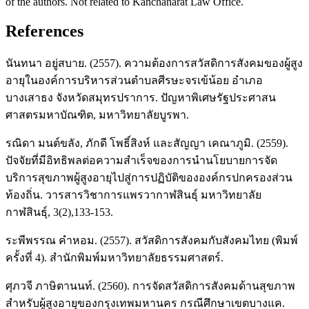
of the authors. Not related to Kanchanarat Law Office.
References
นันทนา อยู่สบาย. (2557). ความต้องการสวัสดิการสังคมของผู้สูง
อายุในองค์การบริหารส่วนตำบลศีรษะจรเข้น้อย อำเภอ
บางเสาธง จังหวัดสมุทรปราการ. ปัญหาพิเศษรัฐประศาสน
ศาสตรมหาบัณฑิต, มหาวิทยาลัยบูรพา.
รณิดา มนต์ขลัง, ภักดี โพธิ์สิงห์ และสัญญา เคณาภูมิ. (2559).
ปัจจัยที่มีอิทธิพลต่อความสำเร็จของการนำนโยบายการจัด
บริการสุขภาพผู้สูงอายุไปสู่การปฏิบัติขององค์กรปกครองส่วน
ท้องถิ่น. วารสารวิชาการแพรวากาฬสินธุ์ มหาวิทยาลัย
กาฬสินธุ์, 3(2),133-153.
ระพีพรรณ คำหอม. (2557). สวัสดิการสังคมกับสังคมไทย (พิมพ์
ครั้งที่ 4). สำนักพิมพ์มหาวิทยาลัยธรรมศาสตร์.
ศุภวจี ภาษิตานนท์. (2560). การจัดสวัสดิการสังคมด้านสุขภาพ
สำหรับผู้สูงอายุของกรุงเทพมหานคร กรณีศึกษาเขตบางแค.