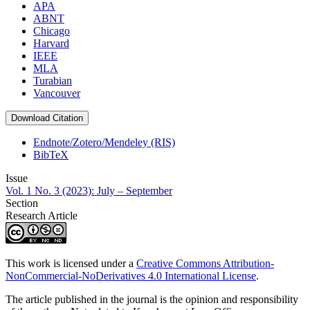
APA
ABNT
Chicago
Harvard
IEEE
MLA
Turabian
Vancouver
Download Citation
Endnote/Zotero/Mendeley (RIS)
BibTeX
Issue
Vol. 1 No. 3 (2023): July – September
Section
Research Article
This work is licensed under a
Creative Commons Attribution-
NonCommercial-NoDerivatives 4.0 International License
.
The article published in the journal is the opinion and responsibility