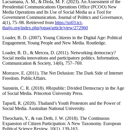
Lacsamana, A. M., & Diola, M. F. (2023). An Assessment of the
Presidential Communications Operations Office (PCOO) New
Media Operations and Its Use of Social Media as a Tool for
Government Communication. Journal of Politics and Governance,
4(1), 75–98. Retrieved from
https://so03.tci-
thaijo.org/index.php/jopag/article/view/272960
Loader, B. D. (2007). Young Citizens in the Digital Age: Political
Engagement, Young People and New Media. Routledge.
Loader, B. D., & Mercea, D. (2011). Networking democracy?
Social media innovations and participatory politics. Information,
Communication & Society, 14(6), 757–769.
Morozov, E. (2011). The Net Delusion: The Dark Side of Internet
Freedom. PublicAffairs.
Sunstein, C. R. (2018). #Republic: Divided Democracy in the Age
of Social Media. Princeton University Press.
Tapsell, R. (2020). Thailand’s Youth Protestors and the Power of
Social Media. Australian National University.
Theocharis, Y., & van Deth, J. W. (2018). The Continuous
Expansion of Citizen Participation: A New Taxonomy. European
Political Science Review, 10(1), 139-163.