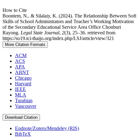
How to Cite
Boontem, N., & Silalaiy, K. (2024). The Relationship Between Soft
Skills of School Administrators and Teacher’s Working Motivation
of the Secondary Educational Service Area Office Chonburi
Rayong.
Legal State Journal
,
2
(3), 25–36. retrieved from
https://so19.tci-thaijo.org/index.php/LSJ/article/view/321
More Citation Formats
ACM
ACS
APA
ABNT
Chicago
Harvard
IEEE
MLA
Turabian
Vancouver
Download Citation
Endnote/Zotero/Mendeley (RIS)
BibTeX