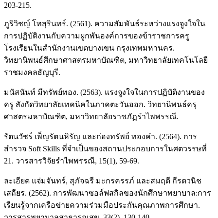
203-215.
ภูริวิชญ์ โทสุรินทร์. (2561). ความสัมพันธ์ระหว่างแรงจูงใจใน
การปฏิบัติงานกับความผูกพันองค์การของข้าราชการครู
โรงเรียนในสำนักงานเขตบางเขน กรุงเทพมหานคร.
วิทยานิพนธ์ศึกษาศาสตรมหาบัณฑิต, มหาวิทยาลัยเทคโนโลยี
ราชมงคลธัญบุรี.
มนัสนันท์ มีทรัพย์ทอง. (2563). แรงจูงใจในการปฏิบัติงานของ
ครู สังกัดวิทยาลัยเทคนิคในภาคตะวันออก. วิทยานิพนธ์ครุ
ศาสตรมหาบัณฑิต, มหาวิทยาลัยราชภัฏรำไพพรรณี.
รัตนวัชร์ เพ็ญรัตนหิรัญ และก่องทรัพย์ ทองคำ. (2564). การ
สำรวจ Soft Skills ที่จำเป็นของสถานประกอบการในศตวรรษที่
21. วารสารวิจัยรำไพพรรณี, 15(1), 59-69.
ละเอียด แจ่มจันทร์, สุภัจฉรี มะกรครรภ์ และสมฤดี กีรตวนิช
เสถียร. (2562). การพัฒนาซอล์ฟสกิลของนักศึกษาพยาบาล:การ
เรียนรู้จากเครือข่ายความร่วมมือประกันคุณภาพการศึกษา.
วารสารพยาบาลสาธารณสุข, 33(2), 130-140.