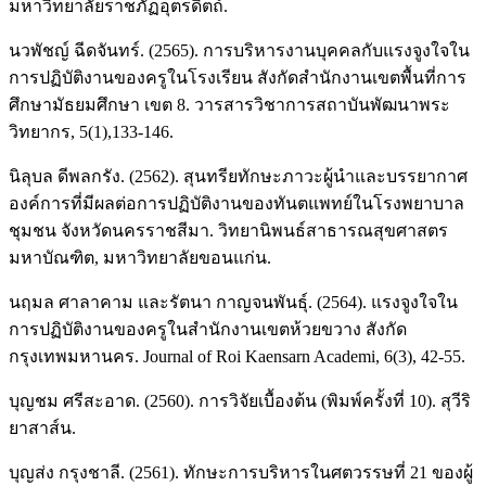
มหาวิทยาลัยราชภัฏอุตรดิตถ์.
นวพัชญ์ ฉีดจันทร์. (2565). การบริหารงานบุคคลกับแรงจูงใจใน
การปฏิบัติงานของครูในโรงเรียน สังกัดสำนักงานเขตพื้นที่การ
ศึกษามัธยมศึกษา เขต 8. วารสารวิชาการสถาบันพัฒนาพระ
วิทยากร, 5(1),133-146.
นิลุบล ดีพลกรัง. (2562). สุนทรียทักษะภาวะผู้นำและบรรยากาศ
องค์การที่มีผลต่อการปฏิบัติงานของทันตแพทย์ในโรงพยาบาล
ชุมชน จังหวัดนครราชสีมา. วิทยานิพนธ์สาธารณสุขศาสตร
มหาบัณฑิต, มหาวิทยาลัยขอนแก่น.
นฤมล ศาลาคาม และรัตนา กาญจนพันธุ์. (2564). แรงจูงใจใน
การปฏิบัติงานของครูในสำนักงานเขตห้วยขวาง สังกัด
กรุงเทพมหานคร. Journal of Roi Kaensarn Academi, 6(3), 42-55.
บุญชม ศรีสะอาด. (2560). การวิจัยเบื้องต้น (พิมพ์ครั้งที่ 10). สุวีริ
ยาสาส์น.
บุญส่ง กรุงชาลี. (2561). ทักษะการบริหารในศตวรรษที่ 21 ของผู้