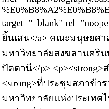
%E0%B8%A2%E0%B8%B
target="_blank" rel="noop
ยิ้นเสน</a> คณะมนุษยศา
มหาวิทยาลัยสงขลานครินทร
ปัตตานี</p> <p><strong>สำ
<strong>ที่ประชุมสภาข้า
มหาวิทยาลัยแห่งประเทศไท